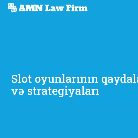
Slot oyunlarının qaydal
və strategiyaları