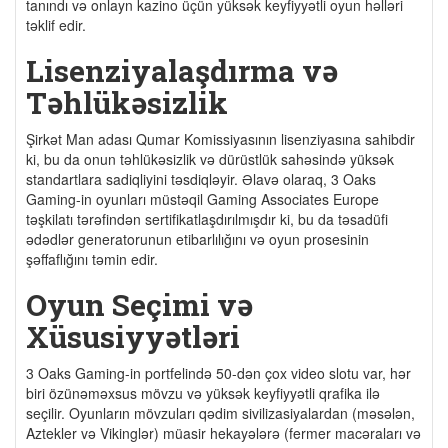
tanındı və onlayn kazino üçün yüksək keyfiyyətli oyun həlləri
təklif edir.
Lisenziyalaşdırma və
Təhlükəsizlik
Şirkət Man adası Qumar Komissiyasının lisenziyasına sahibdir
ki, bu da onun təhlükəsizlik və dürüstlük sahəsində yüksək
standartlara sadiqliyini təsdiqləyir. Əlavə olaraq, 3 Oaks
Gaming-in oyunları müstəqil Gaming Associates Europe
təşkilatı tərəfindən sertifikatlaşdırılmışdır ki, bu da təsadüfi
ədədlər generatorunun etibarlılığını və oyun prosesinin
şəffaflığını təmin edir.
Oyun Seçimi və
Xüsusiyyətləri
3 Oaks Gaming-in portfelində 50-dən çox video slotu var, hər
biri özünəməxsus mövzu və yüksək keyfiyyətli qrafika ilə
seçilir. Oyunların mövzuları qədim sivilizasiyalardan (məsələn,
Aztekler və Vikinglər) müasir hekayələrə (fermer macəraları və