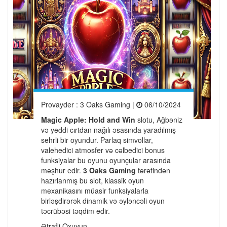
Provayder :
3 Oaks Gaming
|
06/10/2024
Magic Apple: Hold and Win
slotu, Ağbəniz
və yeddi cırtdan nağılı əsasında yaradılmış
sehrli bir oyundur. Parlaq simvollar,
valehedici atmosfer və cəlbedici bonus
funksiyalar bu oyunu oyunçular arasında
məşhur edir.
3 Oaks Gaming
tərəfindən
hazırlanmış bu slot, klassik oyun
mexanikasını müasir funksiyalarla
birləşdirərək dinamik və əyləncəli oyun
təcrübəsi təqdim edir.
Ətrafli Oxuyun