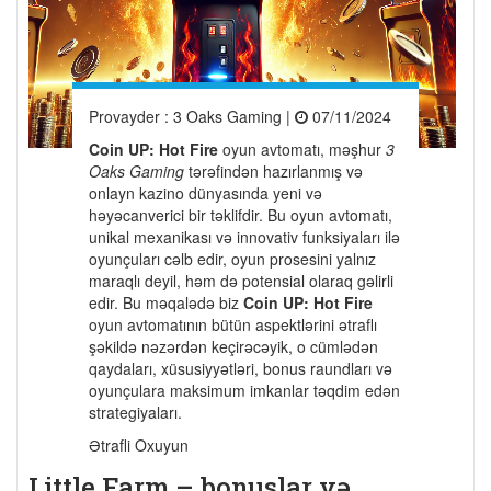
Provayder :
3 Oaks Gaming
|
07/11/2024
Coin UP: Hot Fire
oyun avtomatı, məşhur
3
Oaks Gaming
tərəfindən hazırlanmış və
onlayn kazino dünyasında yeni və
həyəcanverici bir təklifdir. Bu oyun avtomatı,
unikal mexanikası və innovativ funksiyaları ilə
oyunçuları cəlb edir, oyun prosesini yalnız
maraqlı deyil, həm də potensial olaraq gəlirli
edir. Bu məqalədə biz
Coin UP: Hot Fire
oyun avtomatının bütün aspektlərini ətraflı
şəkildə nəzərdən keçirəcəyik, o cümlədən
qaydaları, xüsusiyyətləri, bonus raundları və
oyunçulara maksimum imkanlar təqdim edən
strategiyaları.
Ətrafli Oxuyun
Little Farm – bonuslar və