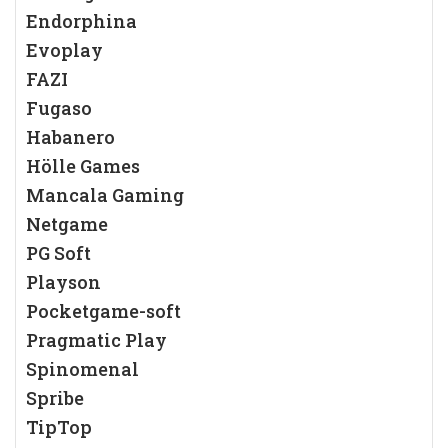
Endorphina
Evoplay
FAZI
Fugaso
Habanero
Hölle Games
Mancala Gaming
Netgame
PG Soft
Playson
Pocketgame-soft
Pragmatic Play
Spinomenal
Spribe
TipTop