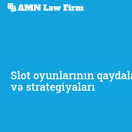
Slot oyunlarının qaydal
və strategiyaları