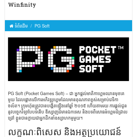
Winfinity
ទំព័រដើម
PG Soft
PG Soft (Pocket Games Soft) – ជា អ្នកផ្តល់មាតិកាហ្គេមឈានមុខគេ
មួយ ដែលផ្តោតលើការអភិវឌ្ឍហ្គេមដែលមានគុណភាពខ្ពស់សម្រាប់វេទិកា
ចល័ត។ ក្រុមហ៊ុនត្រូវបានបង្កើតឡើងនៅឆ្នាំ ២០១៥ ហើយតាមរយៈការផ្តល់ជូន
នូវបច្ចេកវិទ្យាបែបទំនើប ឌីស្សាញដ៏មានឯកទេស និងបទពិសោធន៍ហ្គេមដ៏ជ្រាល
ជ្រៅ ខ្លួនបានក្លាយជាអ្នកដឹកនាំឧស្សាហកម្មមួយ។
លក្ខណៈពិសេស និងអត្ថប្រយោជន៍