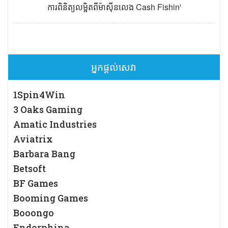
ការពិនិត្យលម្អិតពីម៉ាស៊ីនលេង Cash Fishin'
អ្នកផ្តល់សេវា
1Spin4Win
3 Oaks Gaming
Amatic Industries
Aviatrix
Barbara Bang
Betsoft
BF Games
Booming Games
Booongo
Endorphina