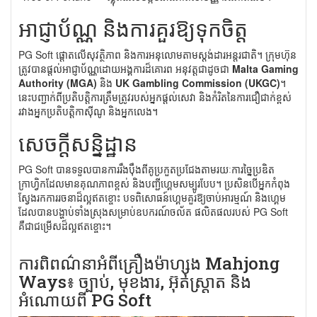
អាជ្ញាប័ណ្ណ និងការគួរឱ្យទុកចិត្ត
PG Soft ផ្តោតលើសុវត្ថិភាព និងការអនុលោមតាមស្តង់ដារអន្តរជាតិ។ ក្រុមហ៊ុន
ត្រូវបានផ្តល់អាជ្ញាប័ណ្ណដោយអង្គការដ៏គោរព អនុវត្តជាដូចជា
Malta Gaming
Authority (MGA)
និង
UK Gambling Commission (UKGC)
។
នេះបញ្ជាក់ពីប្រតិបត្តិការត្រឹមត្រូវរបស់អ្នកផ្តល់សេវា និងកំរិតនៃការជឿជាក់ខ្ពស់
រវាងអ្នកប្រតិបត្តិកាស៊ីណូ និងអ្នកលេង។
សេចក្តីសន្និដ្ឋាន
PG Soft បានទទួលបានការរឹងប៉ឹងពីគូប្រកួតប្រជែងតាមរយៈការច្នៃប្រឌិត
ក្រាហ្វិកដែលមានគុណភាពខ្ពស់ និងបញ្ជីហ្គេមសម្បូរបែប។ ប្រសិនបើអ្នកកំពុង
ស្វែងរកការរចនាដ៏ល្អឥតខ្ចោះ បទពិសោធន៍ហ្គេមគួរឱ្យចាប់អារម្មណ៍ និងហ្គេម
ដែលបានបង្ហាប់ទាំងស្រុងសម្រាប់ឧបករណ៍ចល័ត ផលិតផលរបស់ PG Soft
គឺជាជម្រើសដ៏ល្អឥតខ្ចោះ។
ការពិពណ៌នាអំពីគ្រឿងម៉ាហ្សុង Mahjong
Ways៖ ច្បាប់, មុខងារ, អ៊ុតស្រ្តាត និង
អំណោយពី PG Soft