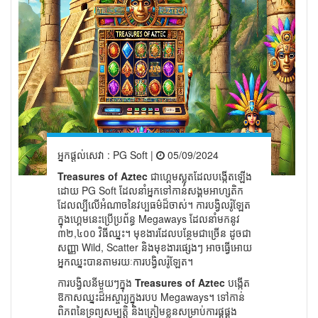
អ្នកផ្តល់សេវា :
PG Soft
|
05/09/2024
Treasures of Aztec
ជាហ្គេមស្លុតដែលបង្កើតឡើង
ដោយ PG Soft ដែលនាំអ្នកទៅកាន់សង្គមអាហ្សតិក
ដែលល្បីលើអំណាចនៃវប្បធម៌ដ៏ចាស់។ ការបង្វិលរ៉ូឡែត
ក្នុងហ្គេមនេះប្រើប្រព័ន្ធ Megaways ដែលនាំមកនូវ
៣២,៤០០ វិធីឈ្នះ។ មុខងារដែលបន្ថែមជាច្រើន ដូចជា
សញ្ញា Wild, Scatter និងមុខងារផ្សេងៗ អាចធ្វើអោយ
អ្នកឈ្នះបានតាមរយៈការបង្វិលរ៉ូឡែត។
ការបង្វិលនីមួយៗក្នុង
Treasures of Aztec
បង្កើត
ឱកាសឈ្នះដ៏អស្ចារ្យក្នុងរបប Megaways។ ទៅកាន់
ពិភពនៃទ្រព្យសម្បត្តិ និងត្រៀមខ្លួនសម្រាប់ការផ្គូផ្គង