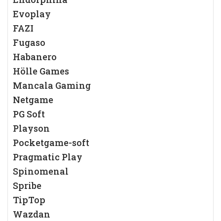
Evoplay
FAZI
Fugaso
Habanero
Hölle Games
Mancala Gaming
Netgame
PG Soft
Playson
Pocketgame-soft
Pragmatic Play
Spinomenal
Spribe
TipTop
Wazdan