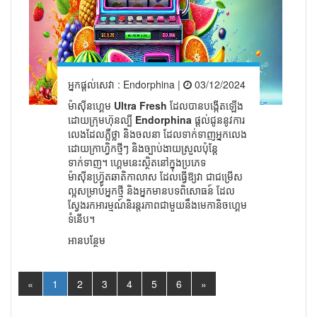
អ្នកផ្តល់សេវា :
Endorphina
|
03/12/2024
ម៉ាស៊ីនហ្គេម
Ultra Fresh
ដែលបានបង្កើតឡើង
ដោយក្រុមហ៊ុនល្បី
Endorphina
ផ្តល់ជូននូវការ
លេងដែលភ្លឺថ្លា និងចលនា ដែលទាក់ទាញអ្នកលេង
ដោយក្រាហ្វិកថ្មីៗ និងច្បាប់ងាយស្រួលប៉ុន្តែ
ទាក់ទាញ។ ហ្គេមនេះស្ថិតនៅក្នុងប្រភេទ
ម៉ាស៊ីនហ្វ្រ៊ូតឆាតិកាលាស ដែលធ្វើឱ្យវា ជាជម្រើស
ល្អសម្រាប់អ្នកថ្មី និងអ្នកមានបទពិសោធន៍ ដែល
ស្វែងរកអារម្មណ៍និរន្តរភាពជាមួយនឹងមេកានិចហ្គេម
ទំនើប។
អានបន្ថែម
«
1
2
3
4
5
6
»