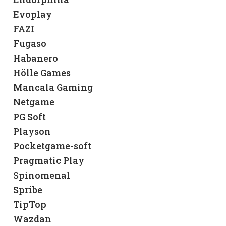
Evoplay
FAZI
Fugaso
Habanero
Hölle Games
Mancala Gaming
Netgame
PG Soft
Playson
Pocketgame-soft
Pragmatic Play
Spinomenal
Spribe
TipTop
Wazdan