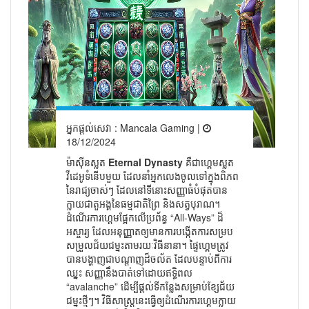
អ្នកផ្តល់សេវា :
Mancala Gaming
|
18/12/2024
ម៉ាស៊ីនស្លត
Eternal Dynasty
គឺជាហ្គេមស្លត
វីដេអូទំនើបមួយ ដែលនាំអ្នកលេងចូលទៅក្នុងពិភព
នៃរាជ្យចាស់ៗ ដែលនៅទីនោះសញ្ញាធំបំផុតបាន
ក្លាយជាតួអង្គនៃធម្មជាតិព្រៃ និងសត្វបុរាណ។
ដំណើរការហ្គេមផ្អែកលើប្រព័ន្ធ “All-Ways” ដ៏
អស្ចារ្យ ដែលអនុញ្ញាតឲ្យមានការបង្កើតការសម្រប
សម្រួលជ័យជម្នះតាមរយៈវិធីនានា។ ផ្ទៃហ្គេមត្រូវ
បានបង្ហាញជាបណ្តាញដ៏ចល័ត ដែលបន្ទាប់ពីការ
ឈ្នះ សញ្ញានឹងបាត់ទៅដោយឥទ្ធិពល
“avalanche” ដើម្បីផ្តល់ទីកន្លែងសម្រាប់ខ្សែជ័យ
ជម្នះថ្មីៗ។ វិធីសាស្រ្តនេះធ្វើឲ្យដំណើរការហ្គេមក្លាយ