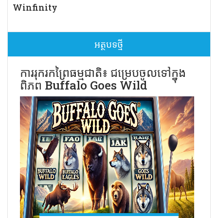
Winfinity
អត្ថបទថ្មី
ការរុករកព្រៃធម្មជាតិ៖ ជម្រេបចូលទៅក្នុង
ពិភព Buffalo Goes Wild