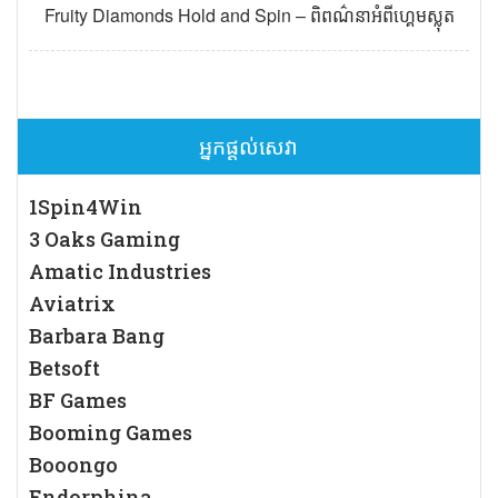
Fruity Diamonds Hold and Spin – ពិពណ៌នាអំពីហ្គេមស្លុត
អ្នកផ្តល់សេវា
1Spin4Win
3 Oaks Gaming
Amatic Industries
Aviatrix
Barbara Bang
Betsoft
BF Games
Booming Games
Booongo
Endorphina