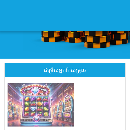
ជម្រើសអ្នកកែសម្រួល