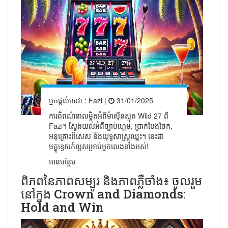
អ្នកផ្តល់សេវា :
Fazi
|
31/01/2025
ការពិពណ៌នាលម្អិតអំពីម៉ាស៊ីនស្លុត Wild 27 ពី
Fazi។ ស្វែងយល់អំពីច្បាប់ហ្គេម, ប្រាក់បែងចែក,
អនុគ្រោះពិសេស និងយុទ្ធសាស្រ្តឈ្នះ។ នេះជា
មគ្គុទ្ទេសក៍ល្អសម្រាប់អ្នកលេង​ទាំងអស់!
អានបន្ថែម
ពិភពនៃភាពសម្បូរ និងភាពភ្លឺចាំង៖ ចូលរួម
នៅក្នុង Crown and Diamonds:
Hold and Win