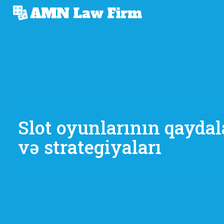
Slot oyunlarının qaydal
və strategiyaları