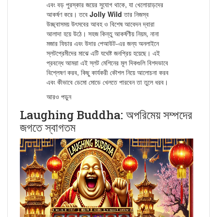
এবং বড় পুরস্কার জয়ের সুযোগ থাকে, যা খেলোয়াড়দের
আকর্ষণ করে। তবে
Jolly Wild
তার নিজস্ব
উচ্ছ্বাসময় উৎসবের আবহ ও বিশেষ আবেদন দ্বারা
আলাদা হয়ে উঠে। সহজ কিন্তু আকর্ষণীয় নিয়ম, নানা
মজার ফিচার এবং উদার পেআউট-এর জন্য অনলাইনে
স্লটপ্রেমীদের মাঝে এটি যথেষ্ট জনপ্রিয় হয়েছে। এই
প্রবন্ধে আমরা এই স্লট মেশিনের মূল দিকগুলি বিশদভাবে
বিশ্লেষণ করব, কিছু কার্যকরী কৌশল নিয়ে আলোচনা করব
এবং কীভাবে ডেমো মোডে খেলতে পারবেন তা তুলে ধরব।
আরও পড়ুন
Laughing Buddha: অপরিমেয় সম্পদের
জগতে স্বাগতম