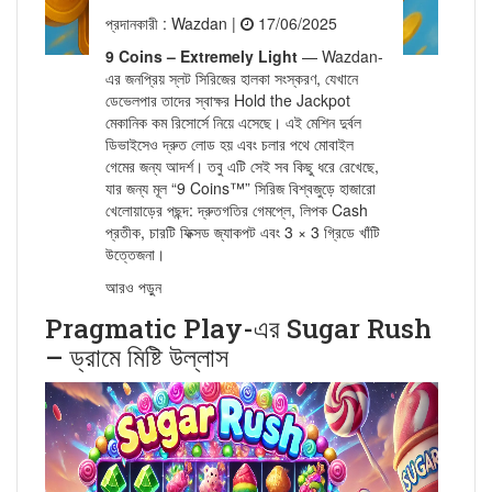
প্রদানকারী :
Wazdan
|
17/06/2025
9 Coins – Extremely Light
— Wazdan-
এর জনপ্রিয় স্লট সিরিজের হালকা সংস্করণ, যেখানে
ডেভেলপার তাদের স্বাক্ষর Hold the Jackpot
মেকানিক কম রিসোর্সে নিয়ে এসেছে। এই মেশিন দুর্বল
ডিভাইসেও দ্রুত লোড হয় এবং চলার পথে মোবাইল
গেমের জন্য আদর্শ। তবু এটি সেই সব কিছু ধরে রেখেছে,
যার জন্য মূল “9 Coins™” সিরিজ বিশ্বজুড়ে হাজারো
খেলোয়াড়ের পছন্দ: দ্রুতগতির গেমপ্লে, লিপক Cash
প্রতীক, চারটি ফিক্সড জ্যাকপট এবং 3 × 3 গ্রিডে খাঁটি
উত্তেজনা।
আরও পড়ুন
Pragmatic Play-এর Sugar Rush
– ড্রামে মিষ্টি উল্লাস