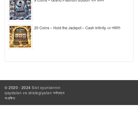
20 Coins – Hold the Jackpot – Cash Infinity এর পরিচিতি
© 2020 - 2024
Slot oyunlarının
qaydaları və strategiyaları
সর্বস্বত্ব
সংরক্ষিত