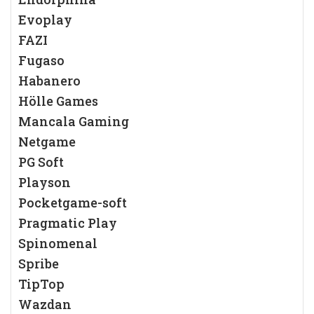
Evoplay
FAZI
Fugaso
Habanero
Hölle Games
Mancala Gaming
Netgame
PG Soft
Playson
Pocketgame-soft
Pragmatic Play
Spinomenal
Spribe
TipTop
Wazdan