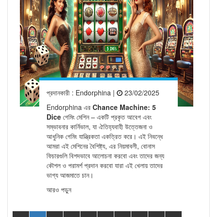
প্রদানকারী :
Endorphina
|
23/02/2025
Endorphina এর
Chance Machine: 5
Dice
গেমিং মেশিন – একটি প্রকৃত আবেগ এবং
সম্ভাবনার কার্নিভাল, যা ঐতিহ্যবাহী উত্তেজনা ও
আধুনিক গেমিং যান্ত্রিকতা একত্রিত করে। এই নিবন্ধে
আমরা এই মেশিনের বৈশিষ্ট্য, এর নিয়মাবলী, বোনাস
ফিচারগুলি বিশদভাবে আলোচনা করবো এবং তাদের জন্য
কৌশল ও পরামর্শ প্রদান করবো যারা এই খেলায় তাদের
ভাগ্য আজমাতে চান।
আরও পড়ুন