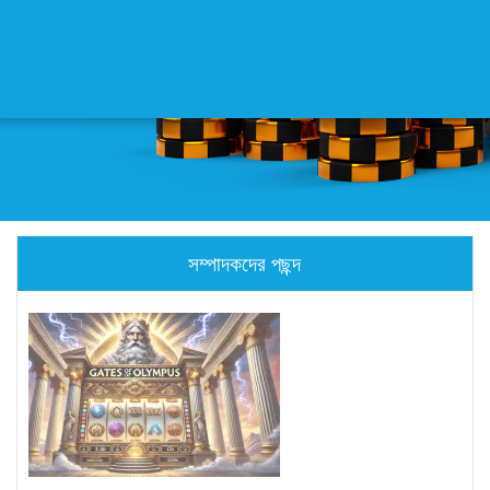
সম্পাদকদের পছন্দ