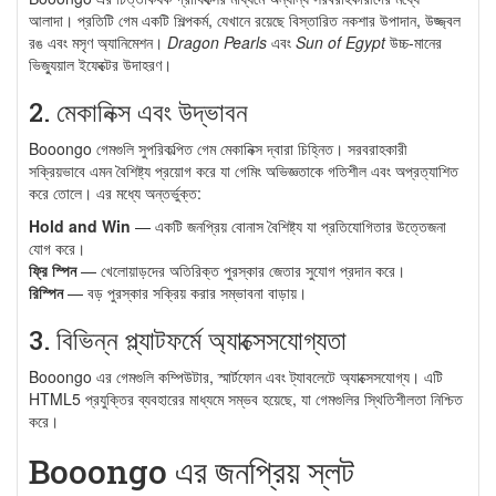
আলাদা। প্রতিটি গেম একটি শিল্পকর্ম, যেখানে রয়েছে বিস্তারিত নকশার উপাদান, উজ্জ্বল
রঙ এবং মসৃণ অ্যানিমেশন।
Dragon Pearls
এবং
Sun of Egypt
উচ্চ-মানের
ভিজ্যুয়াল ইফেক্টের উদাহরণ।
2. মেকানিক্স এবং উদ্ভাবন
Booongo গেমগুলি সুপরিকল্পিত গেম মেকানিক্স দ্বারা চিহ্নিত। সরবরাহকারী
সক্রিয়ভাবে এমন বৈশিষ্ট্য প্রয়োগ করে যা গেমিং অভিজ্ঞতাকে গতিশীল এবং অপ্রত্যাশিত
করে তোলে। এর মধ্যে অন্তর্ভুক্ত:
Hold and Win
— একটি জনপ্রিয় বোনাস বৈশিষ্ট্য যা প্রতিযোগিতার উত্তেজনা
যোগ করে।
ফ্রি স্পিন
— খেলোয়াড়দের অতিরিক্ত পুরস্কার জেতার সুযোগ প্রদান করে।
রিস্পিন
— বড় পুরস্কার সক্রিয় করার সম্ভাবনা বাড়ায়।
3. বিভিন্ন প্ল্যাটফর্মে অ্যাক্সেসযোগ্যতা
Booongo এর গেমগুলি কম্পিউটার, স্মার্টফোন এবং ট্যাবলেটে অ্যাক্সেসযোগ্য। এটি
HTML5 প্রযুক্তির ব্যবহারের মাধ্যমে সম্ভব হয়েছে, যা গেমগুলির স্থিতিশীলতা নিশ্চিত
করে।
Booongo এর জনপ্রিয় স্লট