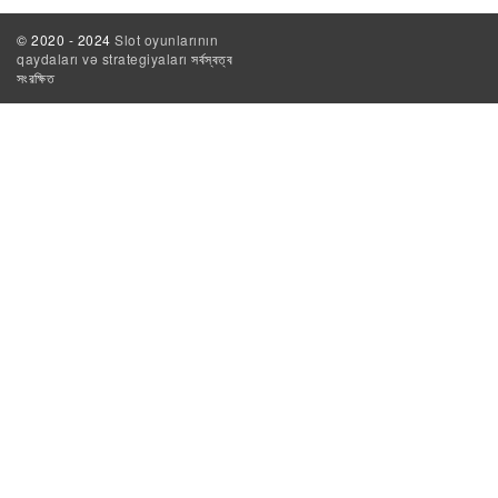
© 2020 - 2024
Slot oyunlarının
qaydaları və strategiyaları
সর্বস্বত্ব
সংরক্ষিত