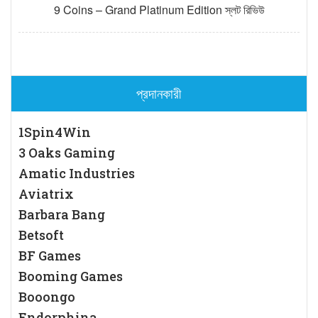
9 Coins – Grand Platinum Edition স্লট রিভিউ
প্রদানকারী
1Spin4Win
3 Oaks Gaming
Amatic Industries
Aviatrix
Barbara Bang
Betsoft
BF Games
Booming Games
Booongo
Endorphina