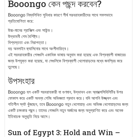
Booongo কেন পছন্দ করবেন?
Booongo নিম্নলিখিত সুবিধার কারণে শীর্ষ সরবরাহকারীদের সাথে সফলভাবে
প্রতিযোগিতা করে:
উচ্চ-মানের গ্রাফিক্স এবং সাউন্ড।
উদ্ভাবনী গেম বৈশিষ্ট্য।
বিশ্বস্ততা এবং নিরাপত্তা।
বড় অনলাইন ক্যাসিনোর সাথে অংশীদারিত্ব।
এই সরবরাহকারীর গেমগুলি একাধিক ভাষায় অনুবাদ করা হয়েছে এবং বিশ্বব্যাপী বাজারের
জন্য উপযুক্ত করা হয়েছে, যা সেগুলিকে বিশ্বব্যাপী খেলোয়াড়দের মধ্যে জনপ্রিয় করে
তুলেছে।
উপসংহার
Booongo হল একটি সরবরাহকারী যা গুণমান, উদ্ভাবন এবং অ্যাক্সেসিবিলিটির উপর
ফোকাস করে একটি অনন্য গেমিং অভিজ্ঞতা প্রদান করে। যদি আপনি উজ্জ্বল এবং
গতিশীল স্লট খুঁজছেন, তবে Booongo নতুন খেলোয়াড় এবং অভিজ্ঞ খেলোয়াড়দের জন্য
একটি চমৎকার পছন্দ। তাদের গেমগুলি নতুন অর্জনের জন্য অনুপ্রাণিত করে এবং অনেক
ইতিবাচক অনুভূতি নিয়ে আসে।
Sun of Egypt 3: Hold and Win –