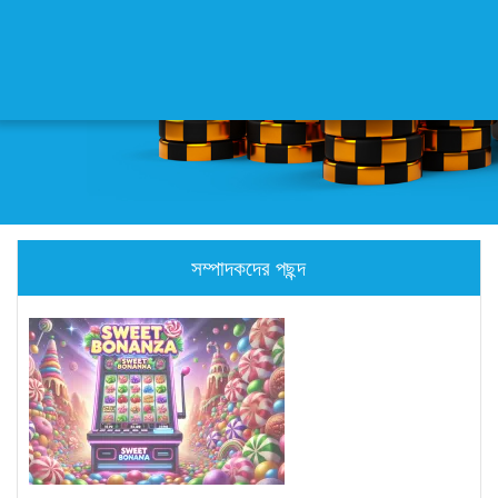
সম্পাদকদের পছন্দ