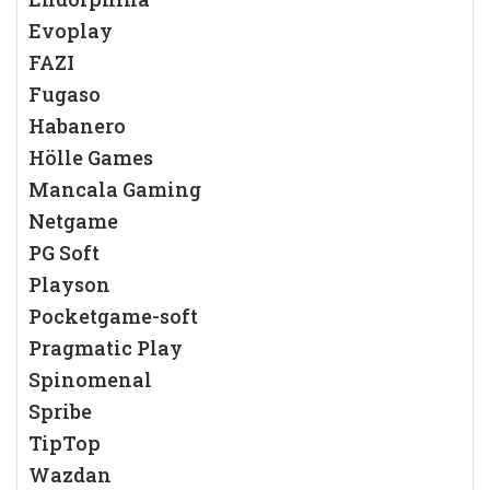
Evoplay
FAZI
Fugaso
Habanero
Hölle Games
Mancala Gaming
Netgame
PG Soft
Playson
Pocketgame-soft
Pragmatic Play
Spinomenal
Spribe
TipTop
Wazdan