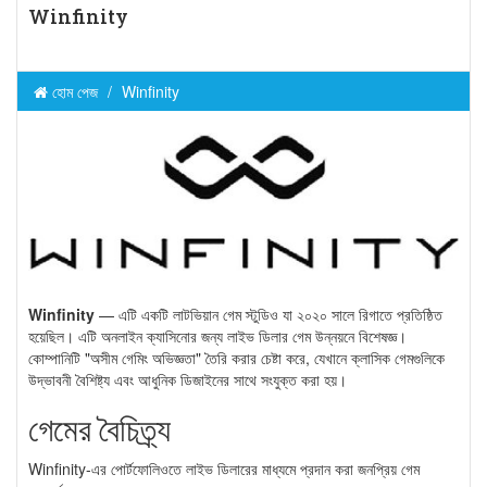
Winfinity
হোম পেজ
Winfinity
Winfinity
— এটি একটি লাটভিয়ান গেম স্টুডিও যা ২০২০ সালে রিগাতে প্রতিষ্ঠিত
হয়েছিল। এটি অনলাইন ক্যাসিনোর জন্য লাইভ ডিলার গেম উন্নয়নে বিশেষজ্ঞ।
কোম্পানিটি "অসীম গেমিং অভিজ্ঞতা" তৈরি করার চেষ্টা করে, যেখানে ক্লাসিক গেমগুলিকে
উদ্ভাবনী বৈশিষ্ট্য এবং আধুনিক ডিজাইনের সাথে সংযুক্ত করা হয়।
গেমের বৈচিত্র্য
Winfinity-এর পোর্টফোলিওতে লাইভ ডিলারের মাধ্যমে প্রদান করা জনপ্রিয় গেম