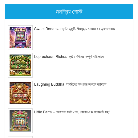
জনপ্রিয় পোস্ট
Sweet Bonanza স্লট: ক্যান্ডি-থিমযুক্ত রোমাঞ্চকর অ্যাডভেঞ্চার
Leprechaun Riches স্লট মেশিনের সম্পূর্ণ পর্যালোচনা
Laughing Buddha: অপরিমেয় সম্পদের জগতে স্বাগতম
Little Farm – চমকপ্রদ স্লট গেম, বোনাস এবং জ্যাকপট সহ!