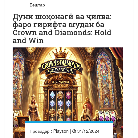
Бештар
Дуни шоҳонагӣ ва ҷилва:
фаро гирифта шудан ба
Crown and Diamonds: Hold
and Win
Провидер :
Playson
|
31/12/2024