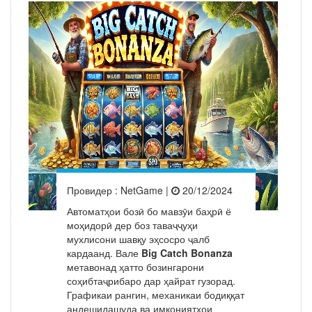
Провидер :
NetGame
|
20/12/2024
Автоматҳои бозӣ бо мавзӯи баҳрӣ ё
моҳидорӣ дер боз таваҷҷуҳи
мухлисони шавқу эҳсосро ҷалб
кардаанд. Вале
Big Catch Bonanza
метавонад ҳатто бозингарони
соҳибтаҷрибаро дар ҳайрат гузорад.
Графикаи рангин, механикаи бодиққат
андешидашуда ва имкониятҳои