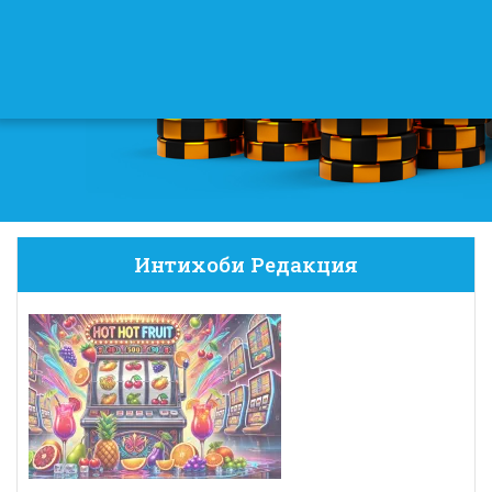
Интихоби Редакция