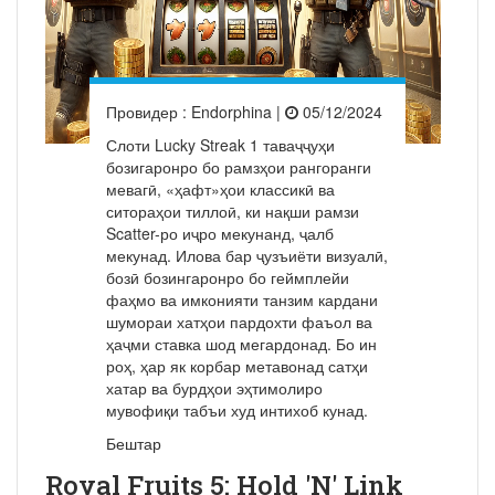
Провидер :
Endorphina
|
05/12/2024
Слоти Lucky Streak 1 таваҷҷуҳи
бозигаронро бо рамзҳои рангоранги
мевагӣ, «ҳафт»ҳои классикӣ ва
ситораҳои тиллоӣ, ки нақши рамзи
Scatter-ро иҷро мекунанд, ҷалб
мекунад. Илова бар ҷузъиёти визуалӣ,
бозӣ бозингаронро бо геймплейи
фаҳмо ва имконияти танзим кардани
шумораи хатҳои пардохти фаъол ва
ҳаҷми ставка шод мегардонад. Бо ин
роҳ, ҳар як корбар метавонад сатҳи
хатар ва бурдҳои эҳтимолиро
мувофиқи табъи худ интихоб кунад.
Бештар
Royal Fruits 5: Hold 'N' Link