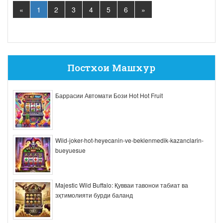
«
1
2
3
4
5
6
»
Постхои Машхур
Баррасии Автомати Бози Hot Hot Fruit
Wild-joker-hot-heyecanin-ve-beklenmedik-kazanclarin-
bueyuesue
Majestic Wild Buffalo: Қувваи тавонои табиат ва
эҳтимолияти бурди баланд