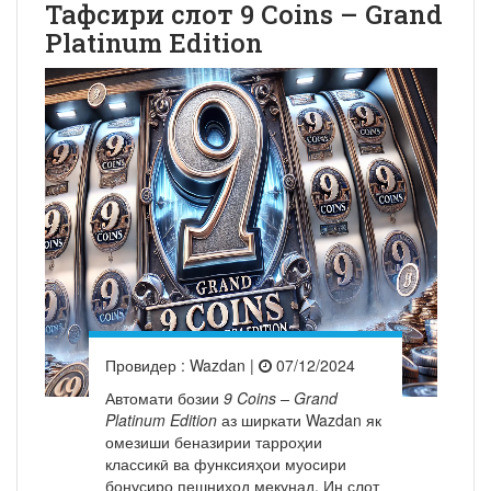
Тафсири слот 9 Coins – Grand
Platinum Edition
Провидер :
Wazdan
|
07/12/2024
Автомати бозии
9 Coins – Grand
Platinum Edition
аз ширкати Wazdan як
омезиши беназирии тарроҳии
классикӣ ва функсияҳои муосири
бонусиро пешниҳод мекунад. Ин слот