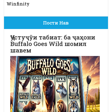
Winfinity
Пости Нав
Ҷустуҷӯи табиат: ба ҷаҳони
Buffalo Goes Wild шомил
шавем